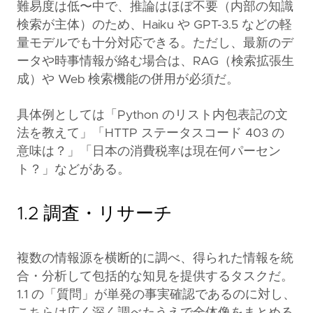
難易度は低〜中で、推論はほぼ不要（内部の知識
検索が主体）のため、Haiku や GPT-3.5 などの軽
量モデルでも十分対応できる。ただし、最新のデ
ータや時事情報が絡む場合は、RAG（検索拡張生
成）や Web 検索機能の併用が必須だ。
具体例としては「Python のリスト内包表記の文
法を教えて」「HTTP ステータスコード 403 の
意味は？」「日本の消費税率は現在何パーセン
ト？」などがある。
1.2 調査・リサーチ
複数の情報源を横断的に調べ、得られた情報を統
合・分析して包括的な知見を提供するタスクだ。
1.1 の「質問」が単発の事実確認であるのに対し、
こちらは広く深く調べたうえで全体像をまとめる