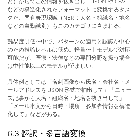
ど）から特定の情報を抜き出し、JSON や CSV
などの構造化されたフォーマットに変換するタス
クだ。固有表現認識（NER：人名・組織名・地名
などの自動識別）もこのカテゴリに含まれる。
難易度は低〜中で、パターンの適用と認識が中心
のため推論レベルは低め。軽量〜中モデルで対応
可能だが、医療・法律などの専門分野を扱う場合
は中性能以上のモデルが望ましい。
具体例としては「名刺画像から氏名・会社名・メ
ールアドレスを JSON 形式で抽出して」「ニュー
ス記事から人名・組織名・地名を抜き出して」
「メール本文から日時・場所・参加者情報を構造
化して」などがある。
6.3 翻訳・多言語変換