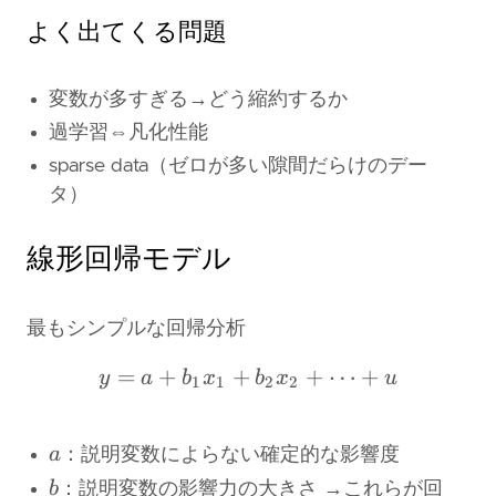
よく出てくる問題
変数が多すぎる→どう縮約するか
過学習⇔凡化性能
sparse data（ゼロが多い隙間だらけのデー
タ）
線形回帰モデル
最もシンプルな回帰分析
=
+
+
y = a + b_1 x_1 + b_2 x
+
⋯
+
y
a
b
x
b
x
u
1
1
2
2
a
a
：説明変数によらない確定的な影響度
b
b
：説明変数の影響力の大きさ →これらが回