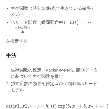
S(t)
生存関数（時刻tの時点で生きている確率）:
(
)
S
t
h(t) =
(
)
=
⋯
=
h
t
ハザード関数（瞬間死亡率）:
\cdots
l
o
g
(
)
d
S
t
−
d
t
= -
\frac{d
を推定する
\log
S(t)}
手法
{dt}
生存関数の推定→Kaplan-Meier法 観測データ
に基づいて生存関数を推定
独立変数の効果を推定→Coxの比例ハザード
モデル
(
∣
1
,
2
,
⋯
)
=
(
h(t | x1, x2, \cdots) = 
)
e
x
p
(
+
+
⋯
)
h
t
x
x
h
t
b
x
b
x
0
1
1
2
2