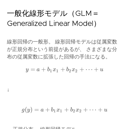
一般化線形モデル（GLM＝
Generalized Linear Model）
線形回帰の一般形。 線形回帰モデルは従属変数
が正規分布という前提があるが、 さまざまな分
布の従属変数に拡張した回帰の手法になる。
=
+
+
y = a + b_1 x_1 + b_2 x
+
⋯
+
y
a
b
x
b
x
u
1
1
2
2
↓
(
)
=
+
+
g(y) = a + b_1 x_1 + b_
+
⋯
+
g
y
a
b
x
b
x
u
1
1
2
2