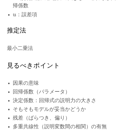
帰係数
u
u
：誤差項
推定法
最小二乗法
見るべきポイント
因果の意味
回帰係数（パラメータ）
決定係数：回帰式の説明力の大きさ
そもそもモデルが妥当かどうか
残差（ばらつき、偏り）
多重共線性（説明変数間の相関）の有無