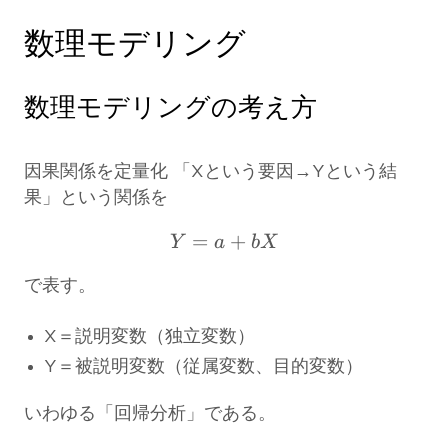
数理モデリング
数理モデリングの考え方
因果関係を定量化 「Xという要因→Yという結
果」という関係を
=
Y=a+bX
+
Y
a
b
X
で表す。
X＝説明変数（独立変数）
Y＝被説明変数（従属変数、目的変数）
いわゆる「回帰分析」である。